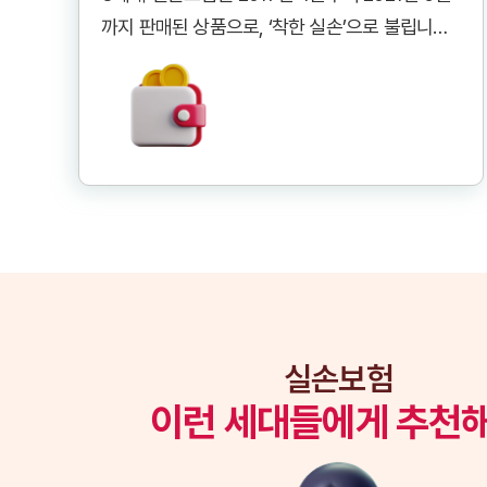
대한민국에서는 2009년 표준화 실손보험이 등장
까지 판매된 상품으로, ‘착한 실손’으로 불립니다. 
한 이래로, 의료비 증가와 보험사의 손해율 악화 
의료쇼핑 방지 및 건강보험 보장성 강화 정책에 
등의 문제에 대응하기 위해 여러 차례 상품 구조
맞춰 비급여 항목 관리를 강화하고 보험료 부담을 
가 개편되었습니다. 이로 인해 1세대부터 최신 4
낮추는 데 중점을 두었습니다.

세대 실손보험까지 다양한 형태가 존재하게 되었
습니다. 각 세대별 실손보험은 시대적 상황과 의
주요 특징 및 변화:
료 환경의 변화를 반영하여 고유한 특징을 가지고 
- 
비급여 3종 특약 분리:
 도수치료, 비급여 주사
있으며, 이는 소비자의 의료비 부담 방식에도 직
료, MRI 등 고가 비급여 항목을 3가지 특약으로 
접적인 영향을 미칩니다. 본 개요를 통해 실손보
완전히 분리하여 선택적 가입이 가능해졌습니다.

험 세대별 차이점의 중요성을 이해하고, 자신에게 
- 
자기부담금 상향:
 입원 및 통원 시 급여 10%, 비
가장 적합한 실손보험이 무엇인지 탐색하는 기초
급여 20%가 기본이며, 비급여 특약에는 30%의 
실손보험
자기부담금이 적용되었습니다.

이런 세대들에게 추천
- 
보험료 할인/할증 제도 도입:
 직전 2년간 비급여 
보험금을 청구하지 않은 가입자에게 보험료 할인
을 제공하고, 청구가 잦은 경우 할증될 수 있습니